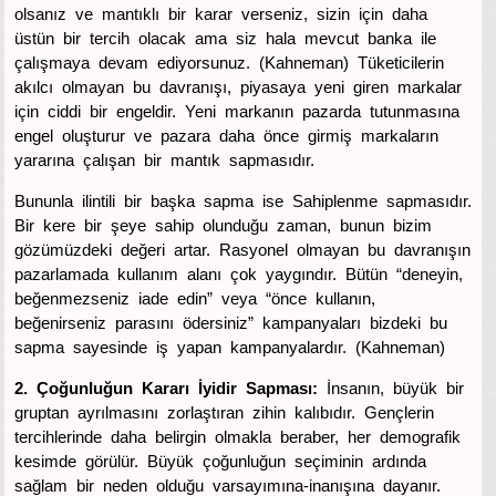
olsanız ve mantıklı bir karar verseniz, sizin için daha
üstün bir tercih olacak ama siz hala mevcut banka ile
çalışmaya devam ediyorsunuz. (Kahneman) Tüketicilerin
akılcı olmayan bu davranışı, piyasaya yeni giren markalar
için ciddi bir engeldir. Yeni markanın pazarda tutunmasına
engel oluşturur ve pazara daha önce girmiş markaların
yararına çalışan bir mantık sapmasıdır.
Bununla ilintili bir başka sapma ise Sahiplenme sapmasıdır.
Bir kere bir şeye sahip olunduğu zaman, bunun bizim
gözümüzdeki değeri artar. Rasyonel olmayan bu davranışın
pazarlamada kullanım alanı çok yaygındır. Bütün “deneyin,
beğenmezseniz iade edin” veya “önce kullanın,
beğenirseniz parasını ödersiniz” kampanyaları bizdeki bu
sapma sayesinde iş yapan kampanyalardır. (Kahneman)
2. Çoğunluğun Kararı İyidir Sapması:
İnsanın, büyük bir
gruptan ayrılmasını zorlaştıran zihin kalıbıdır. Gençlerin
tercihlerinde daha belirgin olmakla beraber, her demografik
kesimde görülür. Büyük çoğunluğun seçiminin ardında
sağlam bir neden olduğu varsayımına-inanışına dayanır.