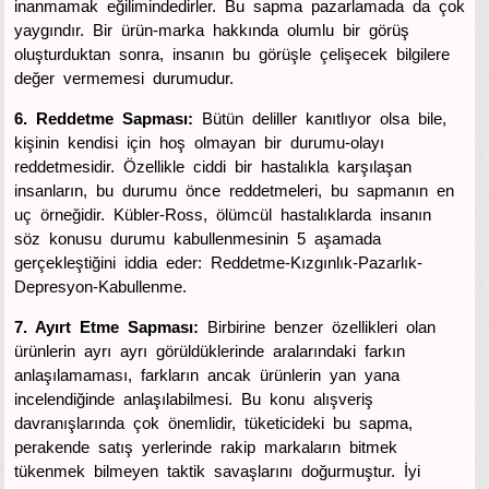
inanmamak eğilimindedirler. Bu sapma pazarlamada da çok
yaygındır. Bir ürün-marka hakkında olumlu bir görüş
oluşturduktan sonra, insanın bu görüşle çelişecek bilgilere
değer vermemesi durumudur.
6. Reddetme Sapması:
Bütün deliller kanıtlıyor olsa bile,
kişinin kendisi için hoş olmayan bir durumu-olayı
reddetmesidir. Özellikle ciddi bir hastalıkla karşılaşan
insanların, bu durumu önce reddetmeleri, bu sapmanın en
uç örneğidir. Kübler-Ross, ölümcül hastalıklarda insanın
söz konusu durumu kabullenmesinin 5 aşamada
gerçekleştiğini iddia eder: Reddetme-Kızgınlık-Pazarlık-
Depresyon-Kabullenme.
7. Ayırt Etme Sapması:
Birbirine benzer özellikleri olan
ürünlerin ayrı ayrı görüldüklerinde aralarındaki farkın
anlaşılamaması, farkların ancak ürünlerin yan yana
incelendiğinde anlaşılabilmesi. Bu konu alışveriş
davranışlarında çok önemlidir, tüketicideki bu sapma,
perakende satış yerlerinde rakip markaların bitmek
tükenmek bilmeyen taktik savaşlarını doğurmuştur. İyi