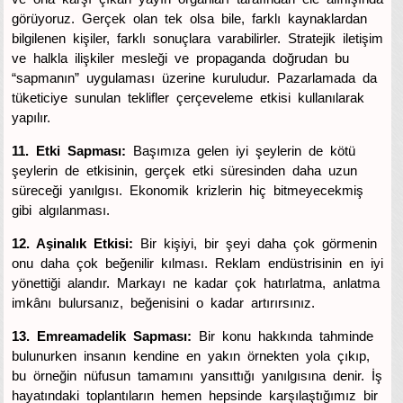
görüyoruz. Gerçek olan tek olsa bile, farklı kaynaklardan
bilgilenen kişiler, farklı sonuçlara varabilirler. Stratejik iletişim
ve halkla ilişkiler mesleği ve propaganda doğrudan bu
“sapmanın” uygulaması üzerine kuruludur. Pazarlamada da
tüketiciye sunulan teklifler çerçeveleme etkisi kullanılarak
yapılır.
11. Etki Sapması:
Başımıza gelen iyi şeylerin de kötü
şeylerin de etkisinin, gerçek etki süresinden daha uzun
süreceği yanılgısı. Ekonomik krizlerin hiç bitmeyecekmiş
gibi algılanması.
12. Aşinalık Etkisi:
Bir kişiyi, bir şeyi daha çok görmenin
onu daha çok beğenilir kılması. Reklam endüstrisinin en iyi
yönettiği alandır. Markayı ne kadar çok hatırlatma, anlatma
imkânı bulursanız, beğenisini o kadar artırırsınız.
13. Emreamadelik Sapması:
Bir konu hakkında tahminde
bulunurken insanın kendine en yakın örnekten yola çıkıp,
bu örneğin nüfusun tamamını yansıttığı yanılgısına denir. İş
hayatındaki toplantıların hemen hepsinde karşılaştığımız bir