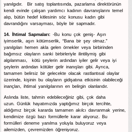
yanılgıdır. Bir satış toplantısında, pazarlama direktörünün
kendi evinde çalışan yardımcı kadının davranışlarını temel
alıp, bütün hedef kitlesinin söz konusu kadın gibi
davrandığını varsayması, böyle bir sapmadır.
14. İhtimal Sapmaları:
-Bu konu çok geniş- Aşırı
iyimserlik, aşırı kötümserlik, “Bana bir şey olmaz.”
yanılgıları hemen akla gelen örnekler veya birbirinden
bağımsız olayların sanki birbirleriyle ilintiliymiş gibi
algılanması, kötü şeylerin ardından iyiler gelir veya iyi
şeylerin ardından kötüler gelir inanışları gibi. Ayrıca,
tamamen belirsiz bir gelecekte olacak rastlantısal olaylar
üzerinde, kişinin bu olayların gidişatına etkisinin olabileceği
inançları, ihtimal yanılgılarının en belirgin olanlarıdır.
Aslında liste, tahmin edebileceğiniz gibi, çok daha
uzun. Günlük hayatımızda yaptığımız birçok tercihte,
aldığımız birçok kararda tamamen akılcı davranmak yerine,
kendimize özgü bazı formüllerle karar alıyoruz. Bu
formülleri deneme yanılma yoluyla buluyoruz veya
ailemizden, çevremizden öğreniyoruz.