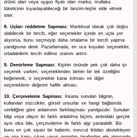
ürünü olan veya uygun fiyatı olan marka, mutlaka
tüketicinin kıyaslayabileceği bir tanzim-teşhir elde etmek
ister.
8. Uçları reddetme Sapması:
Mantıksal olarak çok doğru
olabilecek bir tercih, eğer seçenekler içinde en uçta yer
alıyorsa, bunu seçmeyip daha ortalama bir tercih yapma
yanılgısına denir. Pazarlamada, en uca koyulan seçenekler,
ortadakilerin tercih edilme oranını artırır.
9. Demirleme Sapması:
Kişinin önünde pek çok daha iyi
seçenek varken, seçeneklerden birinin bir tek özelliğini
beğenerek, o seçenekte karar kılması ve diğer
seçeneklerin değerini hafife alması.
10. Çerçeveleme Sapması:
İnsana sunulan bilginin,
kullanılan sözcükler, görsel unsurlar ve hangi bağlamda
verildiğine göre anlamının farklılaşması yanılgısıdır. Sunulan
bilgi veya olayın iki farklı anlatılma biçimi, ardındaki gerçek
aynı olsa bile, çerçeveleme ile farklı algı yaratabilir. Biz
bunu en çok siyasi bir haberin, mevcut iktidarı destekleyen
ve ona karşı çıkan yayın organları tarafından ele alınışında