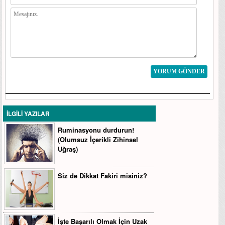
YORUM GÖNDER
İLGİLİ YAZILAR
Ruminasyonu durdurun!
(Olumsuz İçerikli Zihinsel
Uğraş)
Siz de Dikkat Fakiri misiniz?
İşte Başarılı Olmak İçin Uzak