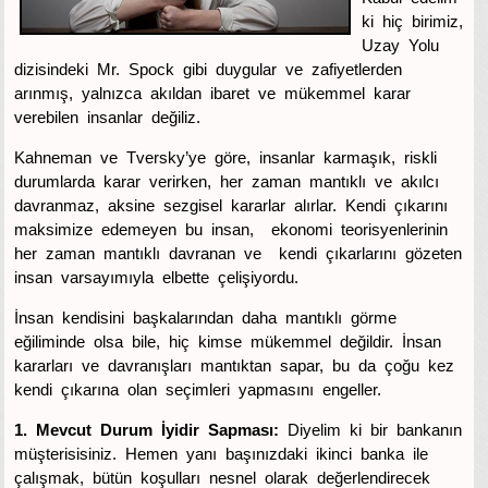
ki hiç birimiz,
Uzay Yolu
dizisindeki Mr. Spock gibi duygular ve zafiyetlerden
arınmış, yalnızca akıldan ibaret ve mükemmel karar
verebilen insanlar değiliz.
Kahneman ve Tversky’ye göre, insanlar karmaşık, riskli
durumlarda karar verirken, her zaman mantıklı ve akılcı
davranmaz, aksine sezgisel kararlar alırlar. Kendi çıkarını
maksimize edemeyen bu insan, ekonomi teorisyenlerinin
her zaman mantıklı davranan ve kendi çıkarlarını gözeten
insan varsayımıyla elbette çelişiyordu.
İnsan kendisini başkalarından daha mantıklı görme
eğiliminde olsa bile, hiç kimse mükemmel değildir. İnsan
kararları ve davranışları mantıktan sapar, bu da çoğu kez
kendi çıkarına olan seçimleri yapmasını engeller.
1. Mevcut Durum İyidir Sapması:
Diyelim ki bir bankanın
müşterisisiniz. Hemen yanı başınızdaki ikinci banka ile
çalışmak, bütün koşulları nesnel olarak değerlendirecek